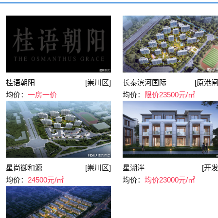
桂语朝阳
[崇川区]
长泰滨河国际
[原港闸
均价：
一房一价
均价：
限价23500元/㎡
星尚御和源
[崇川区]
星湖泮
[开发
均价：
24500元/㎡
均价：
均价23000元/㎡