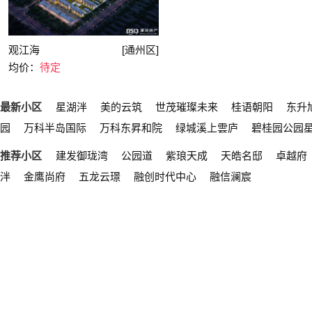
观江海
[通州区]
均价：
待定
最新小区
星湖泮
美的云筑
世茂璀璨未来
桂语朝阳
东升
园
万科半岛国际
万科东昇和院
绿城溪上雲庐
碧桂园公园
推荐小区
建发御珑湾
公园道
紫琅天成
天皓名邸
卓越府
泮
金鹰尚府
五龙云璟
融创时代中心
融信澜宸