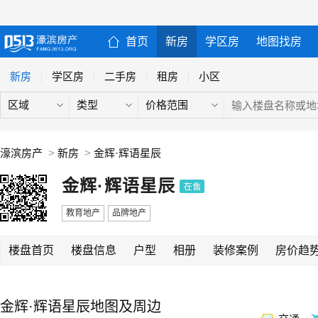
首页
新房
学区房
地图找房
新房
学区房
二手房
租房
小区
区域
类型
价格范围
濠滨房产
>
新房
>
金辉·辉语星辰
金辉·辉语星辰
教育地产
品牌地产
楼盘首页
楼盘信息
户型
相册
装修案例
房价趋
金辉·辉语星辰地图及周边